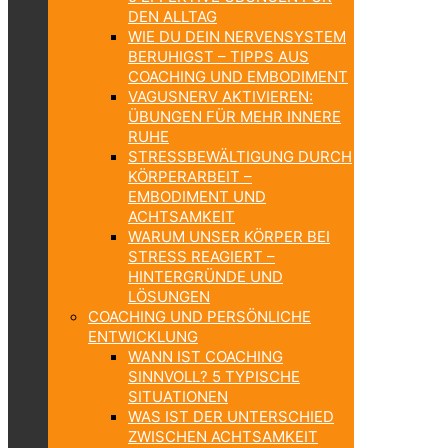
DEN ALLTAG
WIE DU DEIN NERVENSYSTEM
BERUHIGST – TIPPS AUS
COACHING UND EMBODIMENT
VAGUSNERV AKTIVIEREN:
ÜBUNGEN FÜR MEHR INNERE
RUHE
STRESSBEWÄLTIGUNG DURCH
KÖRPERARBEIT –
EMBODIMENT UND
ACHTSAMKEIT
WARUM UNSER KÖRPER BEI
STRESS REAGIERT –
HINTERGRÜNDE UND
LÖSUNGEN
COACHING UND PERSÖNLICHE
ENTWICKLUNG
WANN IST COACHING
SINNVOLL? 5 TYPISCHE
SITUATIONEN
WAS IST DER UNTERSCHIED
ZWISCHEN ACHTSAMKEIT