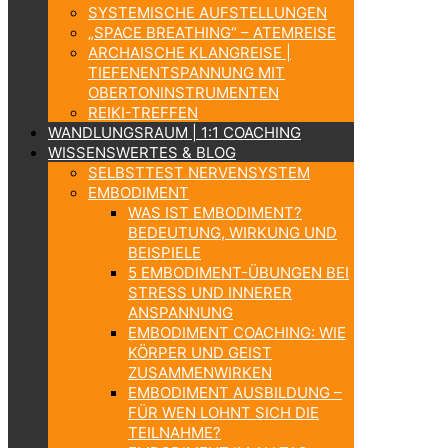
SYSTEMISCHE AUFSTELLUNGEN
„SPACE BREATHING“ – ATEMREISE
ARCHAISCHE KLANGREISE |
TIEFENENTSPANNUNG MIT
OBERTONINSTRUMENTEN
REIKI-TREFFEN
WANDLUNGSRAUM | 1:1 COACHING
WISSENSWERTES & BLOG
SELBSTTEST NERVENSYSTEM
EMBODIMENT
WAS IST EMBODIMENT?
BEDEUTUNG, WIRKUNG UND
BEISPIELE
5 EMBODIMENT-ÜBUNGEN BEI
STRESS UND INNERER
ANSPANNUNG
EMBODIMENT COACHING: WIE
KÖRPER UND GEIST
ZUSAMMENWIRKEN
EMBODIMENT AUSBILDUNG –
FÜR WEN LOHNT SICH DIE
TEILNAHME?