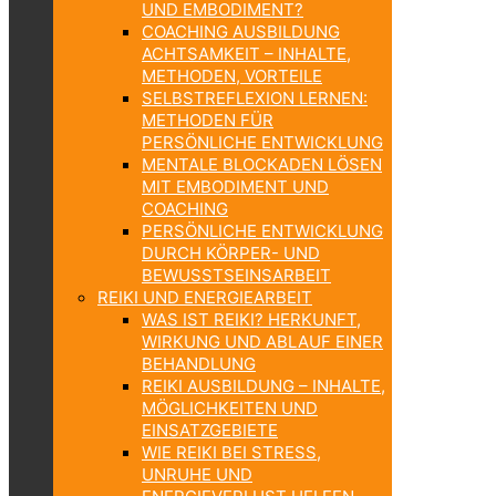
UND EMBODIMENT?
COACHING AUSBILDUNG
ACHTSAMKEIT – INHALTE,
METHODEN, VORTEILE
SELBSTREFLEXION LERNEN:
METHODEN FÜR
PERSÖNLICHE ENTWICKLUNG
MENTALE BLOCKADEN LÖSEN
MIT EMBODIMENT UND
COACHING
PERSÖNLICHE ENTWICKLUNG
DURCH KÖRPER- UND
BEWUSSTSEINSARBEIT
REIKI UND ENERGIEARBEIT
WAS IST REIKI? HERKUNFT,
WIRKUNG UND ABLAUF EINER
BEHANDLUNG
REIKI AUSBILDUNG – INHALTE,
MÖGLICHKEITEN UND
EINSATZGEBIETE
WIE REIKI BEI STRESS,
UNRUHE UND