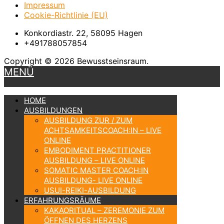
Impressum
Cookie-Richtlinie (EU)
Konkordiastr. 22, 58095 Hagen
+491788057854
Copyright © 2026 Bewusstseinsraum.
MENÜ
HOME
AUSBILDUNGEN
AUSBILDUNG ZUR / ZUM
ACHTSAMKEITSCOACH:IN – LIVE
ONLINE
EMBODIMENT PRACTITIONER
AUSBILDUNG – LIVE ONLINE
SOMATIC MASTER COACH:IN
AUSBILDUNG- LIVE ONLINE
USUI-REIKI-AUSBILDUNG
ERFAHRUNGSRÄUME
KAKAORITUAL – ZEREMONIE ZUM
ÖFFNEN DES HERZENS