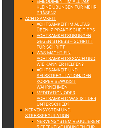
EMBODIMENT IM ALLTAG:
KLEINE ÜBUNGEN FÜR MEHR
PRÄSENZ
ACHTSAMKEIT
ACHTSAMKEIT IM ALLTAG
ÜBEN: 7 PRAKTISCHE TIPPS
ACHTSAMKEITSÜBUNGEN
GEGEN STRESS – SCHRITT
FÜR SCHRITT
WAS MACHT EIN
ACHTSAMKEITSCOACH UND
WIE KANN ER HELFEN?
ACHTSAMKEIT UND
SELBSTREGULATION: DEN
KÖRPER BEWUSST
WAHRNEHMEN
MEDITATION ODER
ACHTSAMKEIT: WAS IST DER
UNTERSCHIED?
NERVENSYSTEM UND
STRESSREGULATION
NERVENSYSTEM REGULIEREN:
5 EFFEKTIVE ÜBUNGEN FÜR