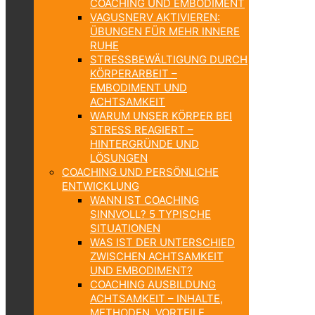
COACHING UND EMBODIMENT
VAGUSNERV AKTIVIEREN:
ÜBUNGEN FÜR MEHR INNERE
RUHE
STRESSBEWÄLTIGUNG DURCH
KÖRPERARBEIT –
EMBODIMENT UND
ACHTSAMKEIT
WARUM UNSER KÖRPER BEI
STRESS REAGIERT –
HINTERGRÜNDE UND
LÖSUNGEN
COACHING UND PERSÖNLICHE
ENTWICKLUNG
WANN IST COACHING
SINNVOLL? 5 TYPISCHE
SITUATIONEN
WAS IST DER UNTERSCHIED
ZWISCHEN ACHTSAMKEIT
UND EMBODIMENT?
COACHING AUSBILDUNG
ACHTSAMKEIT – INHALTE,
METHODEN, VORTEILE