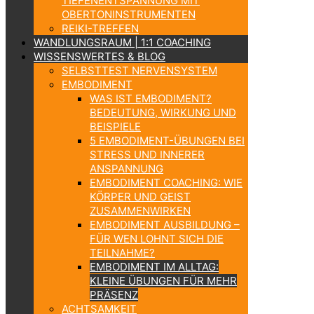
TIEFENENTSPANNUNG MIT
OBERTONINSTRUMENTEN
REIKI-TREFFEN
WANDLUNGSRAUM | 1:1 COACHING
WISSENSWERTES & BLOG
SELBSTTEST NERVENSYSTEM
EMBODIMENT
WAS IST EMBODIMENT?
BEDEUTUNG, WIRKUNG UND
BEISPIELE
5 EMBODIMENT-ÜBUNGEN BEI
STRESS UND INNERER
ANSPANNUNG
EMBODIMENT COACHING: WIE
KÖRPER UND GEIST
ZUSAMMENWIRKEN
EMBODIMENT AUSBILDUNG –
FÜR WEN LOHNT SICH DIE
TEILNAHME?
EMBODIMENT IM ALLTAG:
KLEINE ÜBUNGEN FÜR MEHR
PRÄSENZ
ACHTSAMKEIT