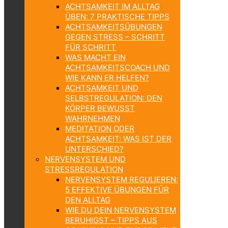
ACHTSAMKEIT IM ALLTAG
ÜBEN: 7 PRAKTISCHE TIPPS
ACHTSAMKEITSÜBUNGEN
GEGEN STRESS – SCHRITT
FÜR SCHRITT
WAS MACHT EIN
ACHTSAMKEITSCOACH UND
WIE KANN ER HELFEN?
ACHTSAMKEIT UND
SELBSTREGULATION: DEN
KÖRPER BEWUSST
WAHRNEHMEN
MEDITATION ODER
ACHTSAMKEIT: WAS IST DER
UNTERSCHIED?
NERVENSYSTEM UND
STRESSREGULATION
NERVENSYSTEM REGULIEREN:
5 EFFEKTIVE ÜBUNGEN FÜR
DEN ALLTAG
WIE DU DEIN NERVENSYSTEM
BERUHIGST – TIPPS AUS