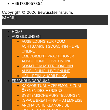
+491788057854
Copyright © 2026 Bewusstseinsraum.
MENÜ
HOME
AUSBILDUNGEN
AUSBILDUNG ZUR / ZUM
ACHTSAMKEITSCOACH:IN – LIVE
ONLINE
EMBODIMENT PRACTITIONER
AUSBILDUNG – LIVE ONLINE
SOMATIC MASTER COACH:IN
AUSBILDUNG- LIVE ONLINE
USUI-REIKI-AUSBILDUNG
ERFAHRUNGSRÄUME
KAKAORITUAL – ZEREMONIE ZUM
ÖFFNEN DES HERZENS
SYSTEMISCHE AUFSTELLUNGEN
„SPACE BREATHING“ – ATEMREISE
ARCHAISCHE KLANGREISE |