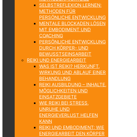
SELBSTREFLEXION LERNEN:
METHODEN FÜR
PERSÖNLICHE ENTWICKLUNG
MENTALE BLOCKADEN LÖSEN
MIT EMBODIMENT UND
COACHING
PERSÖNLICHE ENTWICKLUNG
DURCH KÖRPER- UND
BEWUSSTSEINSARBEIT
REIKI UND ENERGIEARBEIT
WAS IST REIKI? HERKUNFT,
WIRKUNG UND ABLAUF EINER
BEHANDLUNG
REIKI AUSBILDUNG – INHALTE,
MÖGLICHKEITEN UND
EINSATZGEBIETE
WIE REIKI BEI STRESS,
UNRUHE UND
ENERGIEVERLUST HELFEN
KANN
REIKI UND EMBODIMENT: WIE
ENERGIEARBEIT DEN KÖRPER