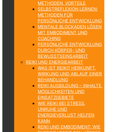
METHODEN, VORTEILE
SELBSTREFLEXION LERNEN:
METHODEN FÜR
PERSÖNLICHE ENTWICKLUNG
MENTALE BLOCKADEN LÖSEN
MIT EMBODIMENT UND
COACHING
PERSÖNLICHE ENTWICKLUNG
DURCH KÖRPER- UND
BEWUSSTSEINSARBEIT
REIKI UND ENERGIEARBEIT
WAS IST REIKI? HERKUNFT,
WIRKUNG UND ABLAUF EINER
BEHANDLUNG
REIKI AUSBILDUNG – INHALTE,
MÖGLICHKEITEN UND
EINSATZGEBIETE
WIE REIKI BEI STRESS,
UNRUHE UND
ENERGIEVERLUST HELFEN
KANN
REIKI UND EMBODIMENT: WIE