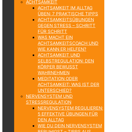
ACHTSAMKEIT
ACHTSAMKEIT IM ALLTAG
ÜBEN: 7 PRAKTISCHE TIPPS
ACHTSAMKEITSÜBUNGEN
GEGEN STRESS – SCHRITT
FÜR SCHRITT
WAS MACHT EIN
ACHTSAMKEITSCOACH UND
WIE KANN ER HELFEN?
ACHTSAMKEIT UND
SELBSTREGULATION: DEN
KÖRPER BEWUSST
WAHRNEHMEN
MEDITATION ODER
ACHTSAMKEIT: WAS IST DER
UNTERSCHIED?
NERVENSYSTEM UND
STRESSREGULATION
NERVENSYSTEM REGULIEREN:
5 EFFEKTIVE ÜBUNGEN FÜR
DEN ALLTAG
WIE DU DEIN NERVENSYSTEM
BERUHIGST – TIPPS AUS