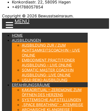
Konkordiastr. 22, 58095 Hagen
+491788057854
Copyright © 2026 Bewusstseinsraum.
MENÜ
HOME
AUSBILDUNGEN
AUSBILDUNG ZUR / ZUM
ACHTSAMKEITSCOACH:IN – LIVE
ONLINE
EMBODIMENT PRACTITIONER
AUSBILDUNG – LIVE ONLINE
SOMATIC MASTER COACH:IN
AUSBILDUNG- LIVE ONLINE
USUI-REIKI-AUSBILDUNG
ERFAHRUNGSRÄUME
KAKAORITUAL – ZEREMONIE ZUM
ÖFFNEN DES HERZENS
SYSTEMISCHE AUFSTELLUNGEN
„SPACE BREATHING“ – ATEMREISE
ARCHAISCHE KLANGREISE |