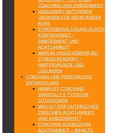
COACHING UND EMBODIMENT
VAGUSNERV AKTIVIEREN:
ÜBUNGEN FÜR MEHR INNERE
RUHE
STRESSBEWÄLTIGUNG DURCH
KÖRPERARBEIT –
EMBODIMENT UND
ACHTSAMKEIT
WARUM UNSER KÖRPER BEI
STRESS REAGIERT –
HINTERGRÜNDE UND
LÖSUNGEN
COACHING UND PERSÖNLICHE
ENTWICKLUNG
WANN IST COACHING
SINNVOLL? 5 TYPISCHE
SITUATIONEN
WAS IST DER UNTERSCHIED
ZWISCHEN ACHTSAMKEIT
UND EMBODIMENT?
COACHING AUSBILDUNG
ACHTSAMKEIT – INHALTE,