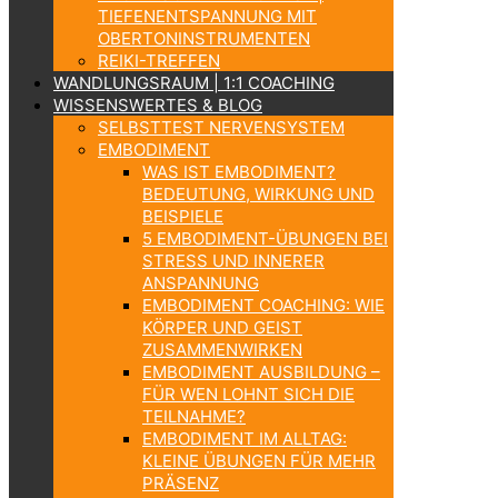
TIEFENENTSPANNUNG MIT
OBERTONINSTRUMENTEN
REIKI-TREFFEN
WANDLUNGSRAUM | 1:1 COACHING
WISSENSWERTES & BLOG
SELBSTTEST NERVENSYSTEM
EMBODIMENT
WAS IST EMBODIMENT?
BEDEUTUNG, WIRKUNG UND
BEISPIELE
5 EMBODIMENT-ÜBUNGEN BEI
STRESS UND INNERER
ANSPANNUNG
EMBODIMENT COACHING: WIE
KÖRPER UND GEIST
ZUSAMMENWIRKEN
EMBODIMENT AUSBILDUNG –
FÜR WEN LOHNT SICH DIE
TEILNAHME?
EMBODIMENT IM ALLTAG:
KLEINE ÜBUNGEN FÜR MEHR
PRÄSENZ