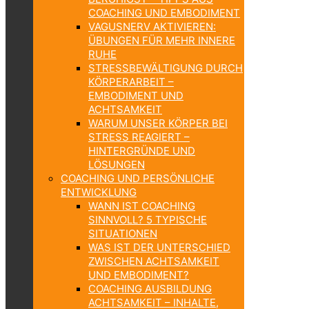
COACHING UND EMBODIMENT
VAGUSNERV AKTIVIEREN:
ÜBUNGEN FÜR MEHR INNERE
RUHE
STRESSBEWÄLTIGUNG DURCH
KÖRPERARBEIT –
EMBODIMENT UND
ACHTSAMKEIT
WARUM UNSER KÖRPER BEI
STRESS REAGIERT –
HINTERGRÜNDE UND
LÖSUNGEN
COACHING UND PERSÖNLICHE
ENTWICKLUNG
WANN IST COACHING
SINNVOLL? 5 TYPISCHE
SITUATIONEN
WAS IST DER UNTERSCHIED
ZWISCHEN ACHTSAMKEIT
UND EMBODIMENT?
COACHING AUSBILDUNG
ACHTSAMKEIT – INHALTE,