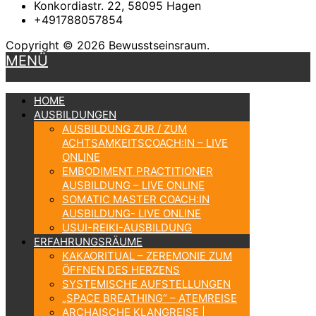
Konkordiastr. 22, 58095 Hagen
+491788057854
Copyright © 2026 Bewusstseinsraum.
MENÜ
HOME
AUSBILDUNGEN
AUSBILDUNG ZUR / ZUM
ACHTSAMKEITSCOACH:IN – LIVE
ONLINE
EMBODIMENT PRACTITIONER
AUSBILDUNG – LIVE ONLINE
SOMATIC MASTER COACH:IN
AUSBILDUNG- LIVE ONLINE
USUI-REIKI-AUSBILDUNG
ERFAHRUNGSRÄUME
KAKAORITUAL – ZEREMONIE ZUM
ÖFFNEN DES HERZENS
SYSTEMISCHE AUFSTELLUNGEN
„SPACE BREATHING“ – ATEMREISE
ARCHAISCHE KLANGREISE |