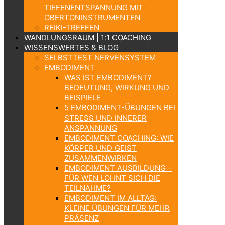
TIEFENENTSPANNUNG MIT
OBERTONINSTRUMENTEN
REIKI-TREFFEN
WANDLUNGSRAUM | 1:1 COACHING
WISSENSWERTES & BLOG
SELBSTTEST NERVENSYSTEM
EMBODIMENT
WAS IST EMBODIMENT?
BEDEUTUNG, WIRKUNG UND
BEISPIELE
5 EMBODIMENT-ÜBUNGEN BEI
STRESS UND INNERER
ANSPANNUNG
EMBODIMENT COACHING: WIE
KÖRPER UND GEIST
ZUSAMMENWIRKEN
EMBODIMENT AUSBILDUNG –
FÜR WEN LOHNT SICH DIE
TEILNAHME?
EMBODIMENT IM ALLTAG:
KLEINE ÜBUNGEN FÜR MEHR
PRÄSENZ