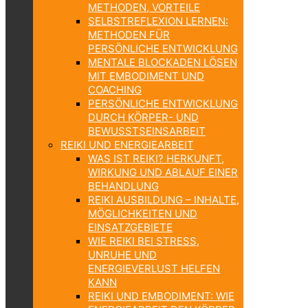
METHODEN, VORTEILE
SELBSTREFLEXION LERNEN:
METHODEN FÜR
PERSÖNLICHE ENTWICKLUNG
MENTALE BLOCKADEN LÖSEN
MIT EMBODIMENT UND
COACHING
PERSÖNLICHE ENTWICKLUNG
DURCH KÖRPER- UND
BEWUSSTSEINSARBEIT
REIKI UND ENERGIEARBEIT
WAS IST REIKI? HERKUNFT,
WIRKUNG UND ABLAUF EINER
BEHANDLUNG
REIKI AUSBILDUNG – INHALTE,
MÖGLICHKEITEN UND
EINSATZGEBIETE
WIE REIKI BEI STRESS,
UNRUHE UND
ENERGIEVERLUST HELFEN
KANN
REIKI UND EMBODIMENT: WIE