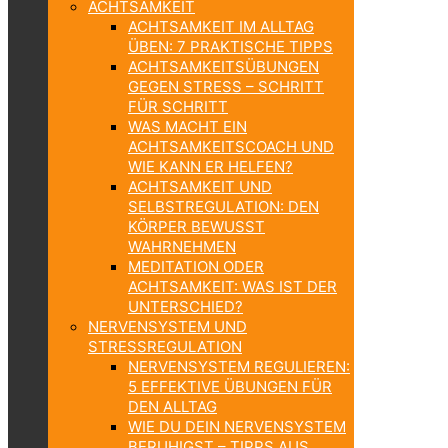
ACHTSAMKEIT
ACHTSAMKEIT IM ALLTAG
ÜBEN: 7 PRAKTISCHE TIPPS
ACHTSAMKEITSÜBUNGEN
GEGEN STRESS – SCHRITT
FÜR SCHRITT
WAS MACHT EIN
ACHTSAMKEITSCOACH UND
WIE KANN ER HELFEN?
ACHTSAMKEIT UND
SELBSTREGULATION: DEN
KÖRPER BEWUSST
WAHRNEHMEN
MEDITATION ODER
ACHTSAMKEIT: WAS IST DER
UNTERSCHIED?
NERVENSYSTEM UND
STRESSREGULATION
NERVENSYSTEM REGULIEREN:
5 EFFEKTIVE ÜBUNGEN FÜR
DEN ALLTAG
WIE DU DEIN NERVENSYSTEM
BERUHIGST – TIPPS AUS