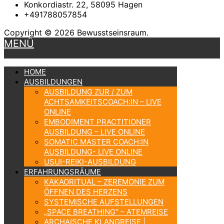
Konkordiastr. 22, 58095 Hagen
+491788057854
Copyright © 2026 Bewusstseinsraum.
MENÜ
HOME
AUSBILDUNGEN
AUSBILDUNG ZUR / ZUM
ACHTSAMKEITSCOACH:IN – LIVE
ONLINE
EMBODIMENT PRACTITIONER
AUSBILDUNG – LIVE ONLINE
SOMATIC MASTER COACH:IN
AUSBILDUNG- LIVE ONLINE
USUI-REIKI-AUSBILDUNG
ERFAHRUNGSRÄUME
KAKAORITUAL – ZEREMONIE ZUM
ÖFFNEN DES HERZENS
SYSTEMISCHE AUFSTELLUNGEN
„SPACE BREATHING“ – ATEMREISE
ARCHAISCHE KLANGREISE |