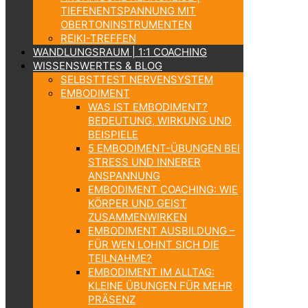
TIEFENENTSPANNUNG MIT
OBERTONINSTRUMENTEN
REIKI-TREFFEN
WANDLUNGSRAUM | 1:1 COACHING
WISSENSWERTES & BLOG
SELBSTTEST NERVENSYSTEM
EMBODIMENT
WAS IST EMBODIMENT?
BEDEUTUNG, WIRKUNG UND
BEISPIELE
5 EMBODIMENT-ÜBUNGEN BEI
STRESS UND INNERER
ANSPANNUNG
EMBODIMENT COACHING: WIE
KÖRPER UND GEIST
ZUSAMMENWIRKEN
EMBODIMENT AUSBILDUNG –
FÜR WEN LOHNT SICH DIE
TEILNAHME?
EMBODIMENT IM ALLTAG:
KLEINE ÜBUNGEN FÜR MEHR
PRÄSENZ