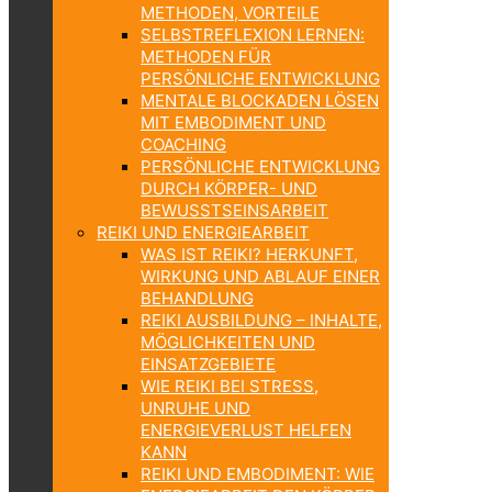
METHODEN, VORTEILE
SELBSTREFLEXION LERNEN:
METHODEN FÜR
PERSÖNLICHE ENTWICKLUNG
MENTALE BLOCKADEN LÖSEN
MIT EMBODIMENT UND
COACHING
PERSÖNLICHE ENTWICKLUNG
DURCH KÖRPER- UND
BEWUSSTSEINSARBEIT
REIKI UND ENERGIEARBEIT
WAS IST REIKI? HERKUNFT,
WIRKUNG UND ABLAUF EINER
BEHANDLUNG
REIKI AUSBILDUNG – INHALTE,
MÖGLICHKEITEN UND
EINSATZGEBIETE
WIE REIKI BEI STRESS,
UNRUHE UND
ENERGIEVERLUST HELFEN
KANN
REIKI UND EMBODIMENT: WIE