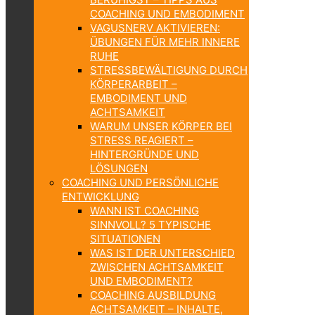
COACHING UND EMBODIMENT
VAGUSNERV AKTIVIEREN:
ÜBUNGEN FÜR MEHR INNERE
RUHE
STRESSBEWÄLTIGUNG DURCH
KÖRPERARBEIT –
EMBODIMENT UND
ACHTSAMKEIT
WARUM UNSER KÖRPER BEI
STRESS REAGIERT –
HINTERGRÜNDE UND
LÖSUNGEN
COACHING UND PERSÖNLICHE
ENTWICKLUNG
WANN IST COACHING
SINNVOLL? 5 TYPISCHE
SITUATIONEN
WAS IST DER UNTERSCHIED
ZWISCHEN ACHTSAMKEIT
UND EMBODIMENT?
COACHING AUSBILDUNG
ACHTSAMKEIT – INHALTE,