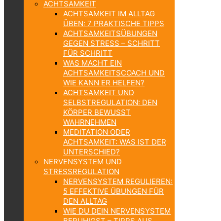
ACHTSAMKEIT
ACHTSAMKEIT IM ALLTAG
ÜBEN: 7 PRAKTISCHE TIPPS
ACHTSAMKEITSÜBUNGEN
GEGEN STRESS – SCHRITT
FÜR SCHRITT
WAS MACHT EIN
ACHTSAMKEITSCOACH UND
WIE KANN ER HELFEN?
ACHTSAMKEIT UND
SELBSTREGULATION: DEN
KÖRPER BEWUSST
WAHRNEHMEN
MEDITATION ODER
ACHTSAMKEIT: WAS IST DER
UNTERSCHIED?
NERVENSYSTEM UND
STRESSREGULATION
NERVENSYSTEM REGULIEREN:
5 EFFEKTIVE ÜBUNGEN FÜR
DEN ALLTAG
WIE DU DEIN NERVENSYSTEM
BERUHIGST – TIPPS AUS