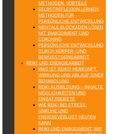
METHODEN, VORTEILE
SELBSTREFLEXION LERNEN:
METHODEN FÜR
PERSÖNLICHE ENTWICKLUNG
MENTALE BLOCKADEN LÖSEN
MIT EMBODIMENT UND
COACHING
PERSÖNLICHE ENTWICKLUNG
DURCH KÖRPER- UND
BEWUSSTSEINSARBEIT
REIKI UND ENERGIEARBEIT
WAS IST REIKI? HERKUNFT,
WIRKUNG UND ABLAUF EINER
BEHANDLUNG
REIKI AUSBILDUNG – INHALTE,
MÖGLICHKEITEN UND
EINSATZGEBIETE
WIE REIKI BEI STRESS,
UNRUHE UND
ENERGIEVERLUST HELFEN
KANN
REIKI UND EMBODIMENT: WIE