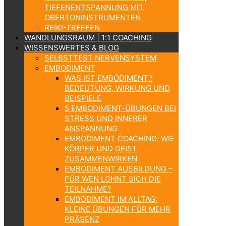
TIEFENENTSPANNUNG MIT
OBERTONINSTRUMENTEN
REIKI-TREFFEN
WANDLUNGSRAUM | 1:1 COACHING
WISSENSWERTES & BLOG
SELBSTTEST NERVENSYSTEM
EMBODIMENT
WAS IST EMBODIMENT?
BEDEUTUNG, WIRKUNG UND
BEISPIELE
5 EMBODIMENT-ÜBUNGEN BEI
STRESS UND INNERER
ANSPANNUNG
EMBODIMENT COACHING: WIE
KÖRPER UND GEIST
ZUSAMMENWIRKEN
EMBODIMENT AUSBILDUNG –
FÜR WEN LOHNT SICH DIE
TEILNAHME?
EMBODIMENT IM ALLTAG:
KLEINE ÜBUNGEN FÜR MEHR
PRÄSENZ