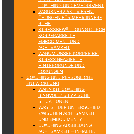
COACHING UND EMBODIMENT
VAGUSNERV AKTIVIEREN:
ÜBUNGEN FÜR MEHR INNERE
RUHE
STRESSBEWÄLTIGUNG DURCH
KÖRPERARBEIT –
EMBODIMENT UND
ACHTSAMKEIT
WARUM UNSER KÖRPER BEI
STRESS REAGIERT –
HINTERGRÜNDE UND
LÖSUNGEN
COACHING UND PERSÖNLICHE
ENTWICKLUNG
WANN IST COACHING
SINNVOLL? 5 TYPISCHE
SITUATIONEN
WAS IST DER UNTERSCHIED
ZWISCHEN ACHTSAMKEIT
UND EMBODIMENT?
COACHING AUSBILDUNG
ACHTSAMKEIT – INHALTE,