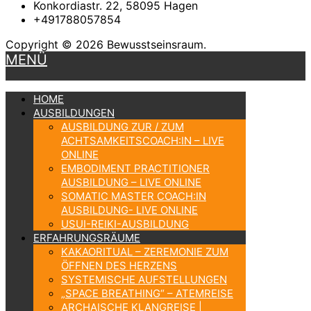
Konkordiastr. 22, 58095 Hagen
+491788057854
Copyright © 2026 Bewusstseinsraum.
MENÜ
HOME
AUSBILDUNGEN
AUSBILDUNG ZUR / ZUM
ACHTSAMKEITSCOACH:IN – LIVE
ONLINE
EMBODIMENT PRACTITIONER
AUSBILDUNG – LIVE ONLINE
SOMATIC MASTER COACH:IN
AUSBILDUNG- LIVE ONLINE
USUI-REIKI-AUSBILDUNG
ERFAHRUNGSRÄUME
KAKAORITUAL – ZEREMONIE ZUM
ÖFFNEN DES HERZENS
SYSTEMISCHE AUFSTELLUNGEN
„SPACE BREATHING“ – ATEMREISE
ARCHAISCHE KLANGREISE |