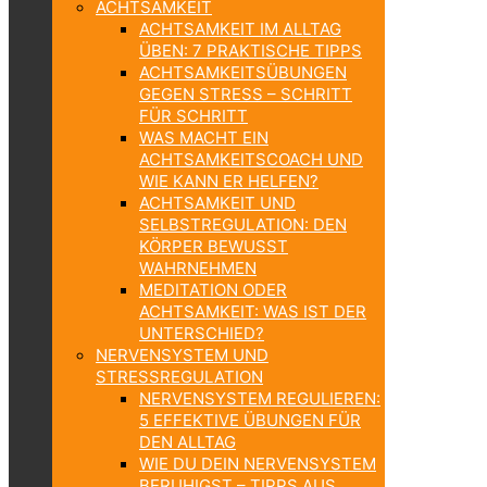
ACHTSAMKEIT
ACHTSAMKEIT IM ALLTAG
ÜBEN: 7 PRAKTISCHE TIPPS
ACHTSAMKEITSÜBUNGEN
GEGEN STRESS – SCHRITT
FÜR SCHRITT
WAS MACHT EIN
ACHTSAMKEITSCOACH UND
WIE KANN ER HELFEN?
ACHTSAMKEIT UND
SELBSTREGULATION: DEN
KÖRPER BEWUSST
WAHRNEHMEN
MEDITATION ODER
ACHTSAMKEIT: WAS IST DER
UNTERSCHIED?
NERVENSYSTEM UND
STRESSREGULATION
NERVENSYSTEM REGULIEREN:
5 EFFEKTIVE ÜBUNGEN FÜR
DEN ALLTAG
WIE DU DEIN NERVENSYSTEM
BERUHIGST – TIPPS AUS