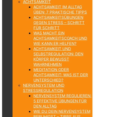
ACHTSAMKEIT
ACHTSAMKEIT IM ALLTAG
ÜBEN: 7 PRAKTISCHE TIPPS
ACHTSAMKEITSÜBUNGEN
GEGEN STRESS – SCHRITT
FÜR SCHRITT
WAS MACHT EIN
ACHTSAMKEITSCOACH UND
WIE KANN ER HELFEN?
ACHTSAMKEIT UND
SELBSTREGULATION: DEN
KÖRPER BEWUSST
WAHRNEHMEN
MEDITATION ODER
ACHTSAMKEIT: WAS IST DER
UNTERSCHIED?
NERVENSYSTEM UND
STRESSREGULATION
NERVENSYSTEM REGULIEREN:
5 EFFEKTIVE ÜBUNGEN FÜR
DEN ALLTAG
WIE DU DEIN NERVENSYSTEM
BERUHIGST – TIPPS AUS