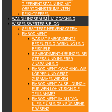
TIEFENENTSPANNUNG MIT
OBERTONINSTRUMENTEN
REIKI-TREFFEN
WANDLUNGSRAUM | 1:1 COACHING
WISSENSWERTES & BLOG
SELBSTTEST NERVENSYSTEM
EMBODIMENT
WAS IST EMBODIMENT?
BEDEUTUNG, WIRKUNG UND
BEISPIELE
5 EMBODIMENT-ÜBUNGEN BEI
STRESS UND INNERER
ANSPANNUNG
EMBODIMENT COACHING: WIE
KÖRPER UND GEIST
ZUSAMMENWIRKEN
EMBODIMENT AUSBILDUNG –
FÜR WEN LOHNT SICH DIE
TEILNAHME?
EMBODIMENT IM ALLTAG:
KLEINE ÜBUNGEN FÜR MEHR
PRÄSENZ