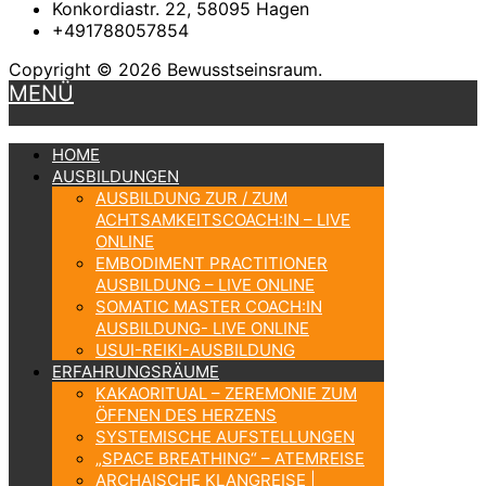
Konkordiastr. 22, 58095 Hagen
+491788057854
Copyright © 2026 Bewusstseinsraum.
MENÜ
HOME
AUSBILDUNGEN
AUSBILDUNG ZUR / ZUM
ACHTSAMKEITSCOACH:IN – LIVE
ONLINE
EMBODIMENT PRACTITIONER
AUSBILDUNG – LIVE ONLINE
SOMATIC MASTER COACH:IN
AUSBILDUNG- LIVE ONLINE
USUI-REIKI-AUSBILDUNG
ERFAHRUNGSRÄUME
KAKAORITUAL – ZEREMONIE ZUM
ÖFFNEN DES HERZENS
SYSTEMISCHE AUFSTELLUNGEN
„SPACE BREATHING“ – ATEMREISE
ARCHAISCHE KLANGREISE |