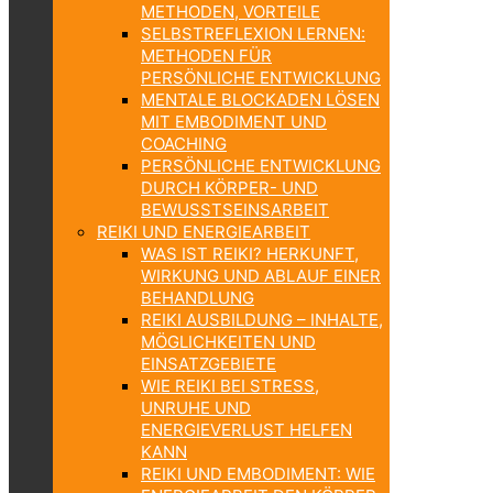
METHODEN, VORTEILE
SELBSTREFLEXION LERNEN:
METHODEN FÜR
PERSÖNLICHE ENTWICKLUNG
MENTALE BLOCKADEN LÖSEN
MIT EMBODIMENT UND
COACHING
PERSÖNLICHE ENTWICKLUNG
DURCH KÖRPER- UND
BEWUSSTSEINSARBEIT
REIKI UND ENERGIEARBEIT
WAS IST REIKI? HERKUNFT,
WIRKUNG UND ABLAUF EINER
BEHANDLUNG
REIKI AUSBILDUNG – INHALTE,
MÖGLICHKEITEN UND
EINSATZGEBIETE
WIE REIKI BEI STRESS,
UNRUHE UND
ENERGIEVERLUST HELFEN
KANN
REIKI UND EMBODIMENT: WIE