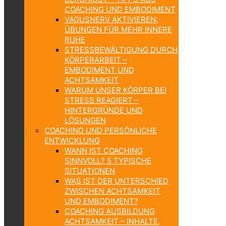
COACHING UND EMBODIMENT
VAGUSNERV AKTIVIEREN:
ÜBUNGEN FÜR MEHR INNERE
RUHE
STRESSBEWÄLTIGUNG DURCH
KÖRPERARBEIT –
EMBODIMENT UND
ACHTSAMKEIT
WARUM UNSER KÖRPER BEI
STRESS REAGIERT –
HINTERGRÜNDE UND
LÖSUNGEN
COACHING UND PERSÖNLICHE
ENTWICKLUNG
WANN IST COACHING
SINNVOLL? 5 TYPISCHE
SITUATIONEN
WAS IST DER UNTERSCHIED
ZWISCHEN ACHTSAMKEIT
UND EMBODIMENT?
COACHING AUSBILDUNG
ACHTSAMKEIT – INHALTE,