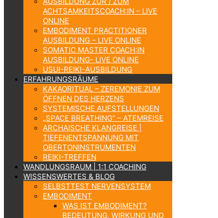
AUSBILDUNG ZUR / ZUM
ACHTSAMKEITSCOACH:IN – LIVE
ONLINE
EMBODIMENT PRACTITIONER
AUSBILDUNG – LIVE ONLINE
SOMATIC MASTER COACH:IN
AUSBILDUNG- LIVE ONLINE
USUI-REIKI-AUSBILDUNG
ERFAHRUNGSRÄUME
KAKAORITUAL – ZEREMONIE ZUM
ÖFFNEN DES HERZENS
SYSTEMISCHE AUFSTELLUNGEN
„SPACE BREATHING“ – ATEMREISE
ARCHAISCHE KLANGREISE |
TIEFENENTSPANNUNG MIT
OBERTONINSTRUMENTEN
REIKI-TREFFEN
WANDLUNGSRAUM | 1:1 COACHING
WISSENSWERTES & BLOG
SELBSTTEST NERVENSYSTEM
EMBODIMENT
WAS IST EMBODIMENT?
BEDEUTUNG, WIRKUNG UND