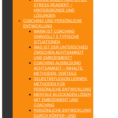
STRESS REAGIERT –
HINTERGRÜNDE UND
LÖSUNGEN
COACHING UND PERSÖNLICHE
ENTWICKLUNG
WANN IST COACHING
SINNVOLL? 5 TYPISCHE
SITUATIONEN
WAS IST DER UNTERSCHIED
ZWISCHEN ACHTSAMKEIT
UND EMBODIMENT?
COACHING AUSBILDUNG
ACHTSAMKEIT – INHALTE,
METHODEN, VORTEILE
SELBSTREFLEXION LERNEN:
METHODEN FÜR
PERSÖNLICHE ENTWICKLUNG
MENTALE BLOCKADEN LÖSEN
MIT EMBODIMENT UND
COACHING
PERSÖNLICHE ENTWICKLUNG
DURCH KÖRPER- UND