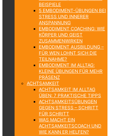
BEISPIELE
5 EMBODIMENT-ÜBUNGEN BEI
STRESS UND INNERER
ANSPANNUNG
EMBODIMENT COACHING: WIE
KÖRPER UND GEIST
ZUSAMMENWIRKEN
EMBODIMENT AUSBILDUNG –
FÜR WEN LOHNT SICH DIE
TEILNAHME?
EMBODIMENT IM ALLTAG:
KLEINE ÜBUNGEN FÜR MEHR
PRÄSENZ
ACHTSAMKEIT
ACHTSAMKEIT IM ALLTAG
ÜBEN: 7 PRAKTISCHE TIPPS
ACHTSAMKEITSÜBUNGEN
GEGEN STRESS – SCHRITT
FÜR SCHRITT
WAS MACHT EIN
ACHTSAMKEITSCOACH UND
WIE KANN ER HELFEN?