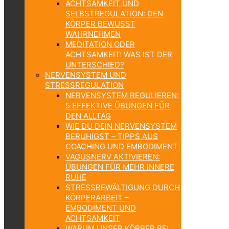
ACHTSAMKEIT UND
SELBSTREGULATION: DEN
KÖRPER BEWUSST
WAHRNEHMEN
MEDITATION ODER
ACHTSAMKEIT: WAS IST DER
UNTERSCHIED?
NERVENSYSTEM UND
STRESSREGULATION
NERVENSYSTEM REGULIEREN:
5 EFFEKTIVE ÜBUNGEN FÜR
DEN ALLTAG
WIE DU DEIN NERVENSYSTEM
BERUHIGST – TIPPS AUS
COACHING UND EMBODIMENT
VAGUSNERV AKTIVIEREN:
ÜBUNGEN FÜR MEHR INNERE
RUHE
STRESSBEWÄLTIGUNG DURCH
KÖRPERARBEIT –
EMBODIMENT UND
ACHTSAMKEIT
WARUM UNSER KÖRPER BEI