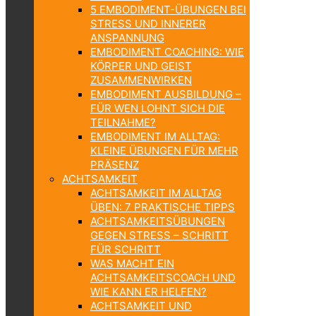
5 EMBODIMENT-ÜBUNGEN BEI
STRESS UND INNERER
ANSPANNUNG
EMBODIMENT COACHING: WIE
KÖRPER UND GEIST
ZUSAMMENWIRKEN
EMBODIMENT AUSBILDUNG –
FÜR WEN LOHNT SICH DIE
TEILNAHME?
EMBODIMENT IM ALLTAG:
KLEINE ÜBUNGEN FÜR MEHR
PRÄSENZ
ACHTSAMKEIT
ACHTSAMKEIT IM ALLTAG
ÜBEN: 7 PRAKTISCHE TIPPS
ACHTSAMKEITSÜBUNGEN
GEGEN STRESS – SCHRITT
FÜR SCHRITT
WAS MACHT EIN
ACHTSAMKEITSCOACH UND
WIE KANN ER HELFEN?
ACHTSAMKEIT UND