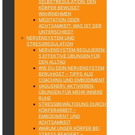
SELBSTREGULATION: DEN
KÖRPER BEWUSST
WAHRNEHMEN
MEDITATION ODER
ACHTSAMKEIT: WAS IST DER
UNTERSCHIED?
NERVENSYSTEM UND
STRESSREGULATION
NERVENSYSTEM REGULIEREN:
5 EFFEKTIVE ÜBUNGEN FÜR
DEN ALLTAG
WIE DU DEIN NERVENSYSTEM
BERUHIGST – TIPPS AUS
COACHING UND EMBODIMENT
VAGUSNERV AKTIVIEREN:
ÜBUNGEN FÜR MEHR INNERE
RUHE
STRESSBEWÄLTIGUNG DURCH
KÖRPERARBEIT –
EMBODIMENT UND
ACHTSAMKEIT
WARUM UNSER KÖRPER BEI
STRESS REAGIERT –