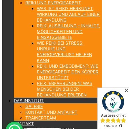
REIKI UND ENERGIEARBEIT
WAS IST REIKI? HERKUNFT,
WIRKUNG UND ABLAUF EINER
BEHANDLUNG
REIKI AUSBILDUNG – INHALTE,
MÖGLICHKEITEN UND
EINSATZGEBIETE
WIE REIKI BEI STRESS,
UNRUHE UND
ENERGIEVERLUST HELFEN
KANN
REIKI UND EMBODIMENT: WIE
ENERGIEARBEIT DEN KÖRPER
UNTERSTÜTZT
REIKI ERFAHRUNGEN: WAS
MENSCHEN BEI DER
✕
BEHANDLUNG ERLEBEN
DAS INSTITUT
GALERIE
KONTAKT UND ANFAHRT
TRAINERTEAM
KONTAKT