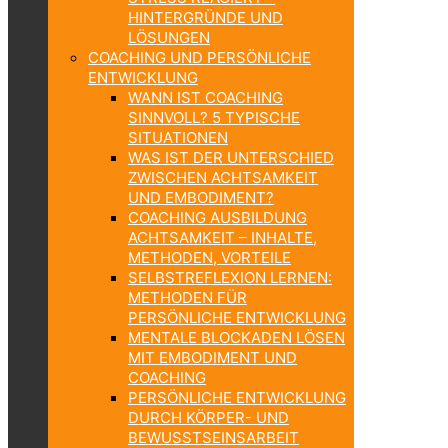
HINTERGRÜNDE UND
LÖSUNGEN
COACHING UND PERSÖNLICHE
ENTWICKLUNG
WANN IST COACHING
SINNVOLL? 5 TYPISCHE
SITUATIONEN
WAS IST DER UNTERSCHIED
ZWISCHEN ACHTSAMKEIT
UND EMBODIMENT?
COACHING AUSBILDUNG
ACHTSAMKEIT – INHALTE,
METHODEN, VORTEILE
SELBSTREFLEXION LERNEN:
METHODEN FÜR
PERSÖNLICHE ENTWICKLUNG
MENTALE BLOCKADEN LÖSEN
MIT EMBODIMENT UND
COACHING
PERSÖNLICHE ENTWICKLUNG
DURCH KÖRPER- UND
BEWUSSTSEINSARBEIT