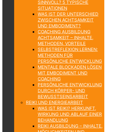
SINNVOLL? 5 TYPISCHE
SITUATIONEN
WAS IST DER UNTERSCHIED
ZWISCHEN ACHTSAMKEIT
UND EMBODIMENT?
COACHING AUSBILDUNG
ACHTSAMKEIT – INHALTE,
METHODEN, VORTEILE
SELBSTREFLEXION LERNEN:
METHODEN FÜR
PERSÖNLICHE ENTWICKLUNG
MENTALE BLOCKADEN LÖSEN
MIT EMBODIMENT UND
COACHING
PERSÖNLICHE ENTWICKLUNG
DURCH KÖRPER- UND
BEWUSSTSEINSARBEIT
REIKI UND ENERGIEARBEIT
WAS IST REIKI? HERKUNFT,
WIRKUNG UND ABLAUF EINER
BEHANDLUNG
REIKI AUSBILDUNG – INHALTE,
MÖGLICHKEITEN UND