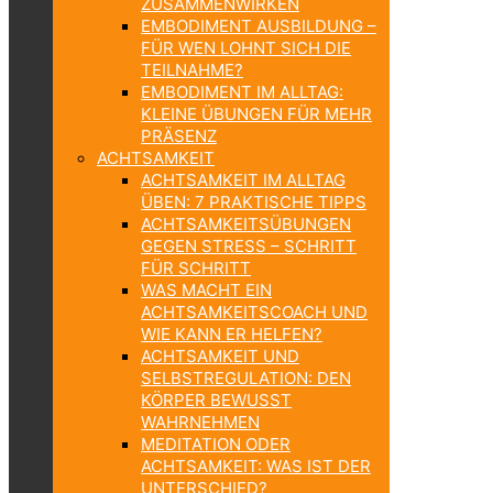
ZUSAMMENWIRKEN
EMBODIMENT AUSBILDUNG –
FÜR WEN LOHNT SICH DIE
TEILNAHME?
EMBODIMENT IM ALLTAG:
KLEINE ÜBUNGEN FÜR MEHR
PRÄSENZ
ACHTSAMKEIT
ACHTSAMKEIT IM ALLTAG
ÜBEN: 7 PRAKTISCHE TIPPS
ACHTSAMKEITSÜBUNGEN
GEGEN STRESS – SCHRITT
FÜR SCHRITT
WAS MACHT EIN
ACHTSAMKEITSCOACH UND
WIE KANN ER HELFEN?
ACHTSAMKEIT UND
SELBSTREGULATION: DEN
KÖRPER BEWUSST
WAHRNEHMEN
MEDITATION ODER
ACHTSAMKEIT: WAS IST DER
UNTERSCHIED?