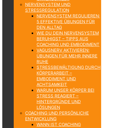
NERVENSYSTEM UND
STRESSREGULATION
NERVENSYSTEM REGULIEREN:
5 EFFEKTIVE ÜBUNGEN FÜR
DEN ALLTAG
WIE DU DEIN NERVENSYSTEM
BERUHIGST – TIPPS AUS
COACHING UND EMBODIMENT
VAGUSNERV AKTIVIEREN:
ÜBUNGEN FÜR MEHR INNERE
RUHE
STRESSBEWÄLTIGUNG DURCH
KÖRPERARBEIT –
EMBODIMENT UND
ACHTSAMKEIT
WARUM UNSER KÖRPER BEI
STRESS REAGIERT –
HINTERGRÜNDE UND
LÖSUNGEN
COACHING UND PERSÖNLICHE
ENTWICKLUNG
WANN IST COACHING