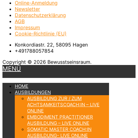
Online-Anmeldung
Newsletter
Datenschutzerklärung
AGB
Impressum
Cookie-Richtlinie (EU)
Konkordiastr. 22, 58095 Hagen
+491788057854
Copyright © 2026 Bewusstseinsraum.
MENÜ
HOME
AUSBILDUNGEN
AUSBILDUNG ZUR / ZUM
ACHTSAMKEITSCOACH:IN – LIVE
ONLINE
EMBODIMENT PRACTITIONER
AUSBILDUNG – LIVE ONLINE
SOMATIC MASTER COACH:IN
AUSBILDUNG- LIVE ONLINE