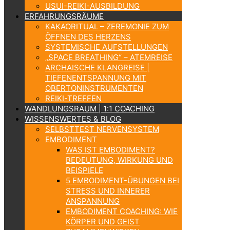
USUI-REIKI-AUSBILDUNG
ERFAHRUNGSRÄUME
KAKAORITUAL – ZEREMONIE ZUM
ÖFFNEN DES HERZENS
SYSTEMISCHE AUFSTELLUNGEN
„SPACE BREATHING“ – ATEMREISE
ARCHAISCHE KLANGREISE |
TIEFENENTSPANNUNG MIT
OBERTONINSTRUMENTEN
REIKI-TREFFEN
WANDLUNGSRAUM | 1:1 COACHING
WISSENSWERTES & BLOG
SELBSTTEST NERVENSYSTEM
EMBODIMENT
WAS IST EMBODIMENT?
BEDEUTUNG, WIRKUNG UND
BEISPIELE
5 EMBODIMENT-ÜBUNGEN BEI
STRESS UND INNERER
ANSPANNUNG
EMBODIMENT COACHING: WIE
KÖRPER UND GEIST